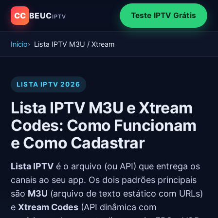
CC
BEUC
Teste IPTV Grátis
IPTV
Início
Lista IPTV M3U / Xtream
LISTA IPTV 2026
Lista IPTV M3U e Xtream
Codes: Como Funcionam
e Como Cadastrar
Lista IPTV
é o arquivo (ou API) que entrega os
canais ao seu app. Os dois padrões principais
são
M3U
(arquivo de texto estático com URLs)
e
Xtream Codes
(API dinâmica com